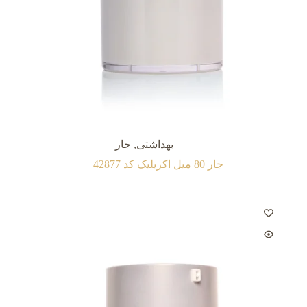
بهداشتی
,
جار
جار 80 میل اکريليک کد 42877