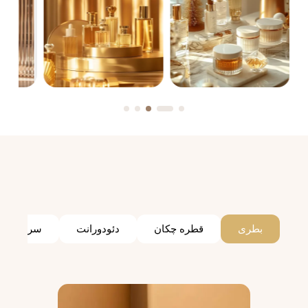
بطری
قطره چکان
دئودورانت
سرم