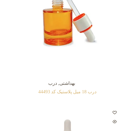
بهداشتی
,
درب
درب 18 میل پلاستیک کد 44493