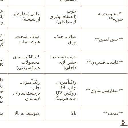
خوب
عا
**مقاومت به
عالی (مقاوم‌تر
(انعطاف‌پذیری
(ا
ضربه**
از شیشه)
لایه داخلی)
و 
نر
صاف، خنک،
صاف، سخت،
**حس لمس**
من
براق
شیشه مانند
گر
خوب (بسته به
کم (اغلب برای
عا
**قابلیت فشردن**
جنس لایه
محصولات
کا
داخلی)
غیرفشردنی)
طی
رنگ‌آمیزی،
رنگ‌آمیزی،
رن
چاپ، لاک،
چاپ،
**سفارشی‌سازی**
لی
روکش UV،
برجسته‌سازی،
رو
هات‌فویلینگ
لایه‌بندی
مخ
**قیمت**
بالا
متوسط به بالا
مت