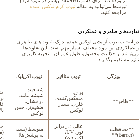
برآورده کند. برای کسب اطلاعات بیشتر در مورد انواع
تیوب‌ها می‌توانید به مقاله
تیوب کرم لوکس عمده
مراجعه کنید.
تفاوت‌های ظاهری و عملکردی
در انتخاب تیوب آرایشی لوکس عمده، درک تفاوت‌های ظاهری
و عملکردی بین مواد مختلف بسیار مهم است. این تفاوت‌ها
می‌توانند بر جذابیت محصول، طول عمر آن و تجربه کاربری
تأثیر مستقیم بگذارند.
ویژگی
تیوب متالایز
تیوب اکریلیک
شفافیت
براق،
مت
شیشه مانند،
منعکس‌کننده،
بر
**ظاهر**
درخشان،
فلزی، بسیار
قا
ضخیم‌تر، حس
لوکس
با
لوکس
عالی (در برابر
خو
متوسط (بسته
**محافظت
نور، UV،
(م
(Barrier)**
به پوشش‌ها)
اکسیژن)
شی