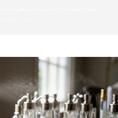
راهنمای جامع خرید و انتخاب پمپ اسپری عطر عمده: تض
On
آذر 24, 1404
In
راهنما و