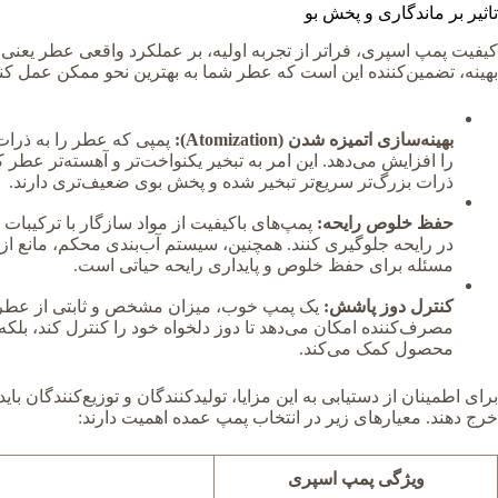
تاثیر بر ماندگاری و پخش بو
کیفیت پمپ اسپری، فراتر از تجربه اولیه، بر عملکرد واقعی عطر یعنی
بهینه، تضمین‌کننده این است که عطر شما به بهترین نحو ممکن عمل کند
بهینه‌سازی اتمیزه شدن (Atomization):
پمپی که عطر را به ذرات 
را افزایش می‌دهد. این امر به تبخیر یکنواخت‌تر و آهسته‌تر عطر 
ذرات بزرگ‌تر سریع‌تر تبخیر شده و پخش بوی ضعیف‌تری دارند.
حفظ خلوص رایحه:
پمپ‌های باکیفیت از مواد سازگار با ترکیبات 
در رایحه جلوگیری کنند. همچنین، سیستم آب‌بندی محکم، مانع ا
مسئله برای حفظ خلوص و پایداری رایحه حیاتی است.
کنترل دوز پاشش:
یک پمپ خوب، میزان مشخص و ثابتی از عطر را با
مصرف‌کننده امکان می‌دهد تا دوز دلخواه خود را کنترل کند، بل
محصول کمک می‌کند.
برای اطمینان از دستیابی به این مزایا، تولیدکنندگان و توزیع‌کنندگان بای
خرج دهند. معیارهای زیر در انتخاب پمپ عمده اهمیت دارند:
ویژگی پمپ اسپری