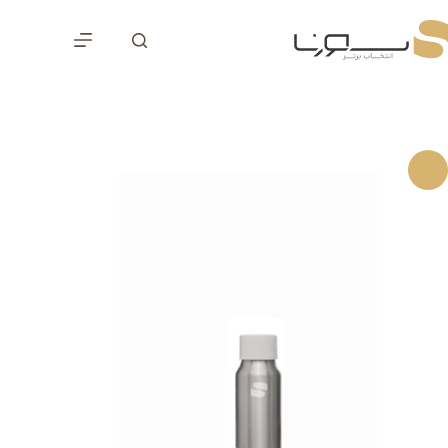
رش
ه
حتوا