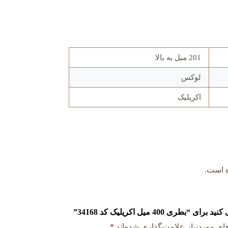
201 میل به بالا
لوکس
اکريليک
ه است.
400 میل اکريليک کد 34168”
ی موردنیاز علامت‌گذاری شده‌اند
*