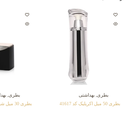
بطری
,
بهداشتی
بطری
,
بهد
بطری 50 میل اکريليک کد 41617
بطری 30 میل شيشه کد 41108