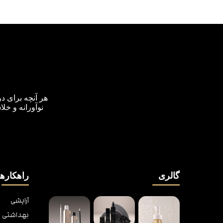
هر آنچه برای د
نوآورانه و خل
گالری
راهکارها
آرایشی
بهداشتی