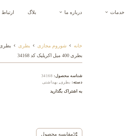
خدمات
درباره ما
بلاگ
ارتباط ب
خانه
شوروم مجازی
بطری
بطری 400 میل اکريليک کد 8
بطری 400 میل اکريليک کد 34168
شناسه محصول:
34168
دسته:
بطری
,
بهداشتی
به اشتراک بگذارید
مقایسه محصول