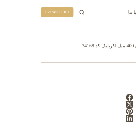
58226001 021
ا ما
3416