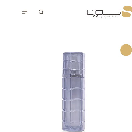
رش
ه
حتوا