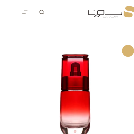
رش
ه
حتوا