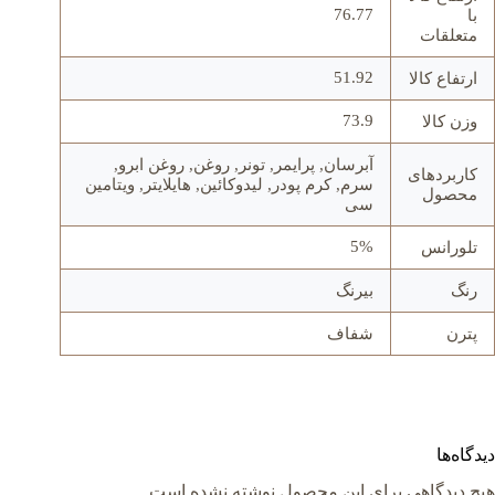
76.77
با
متعلقات
51.92
ارتفاع کالا
73.9
وزن کالا
آبرسان, پرایمر, تونر, روغن, روغن ابرو,
کاربردهای
سرم, کرم پودر, لیدوکائین, هایلایتر, ویتامین
محصول
سی
5%
تلورانس
رنگ
بیرنگ
پترن
شفاف
دیدگاه‌ها
هیچ دیدگاهی برای این محصول نوشته نشده است.