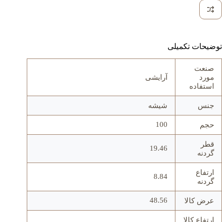
توضیحات تکمیلی
صنعت
مورد
آرایشی
استفاده
جنس
شيشه
100
حجم
قطر
19.46
گردنه
ارتفاع
8.84
گردنه
48.56
عرض کالا
ارتفاع کالا