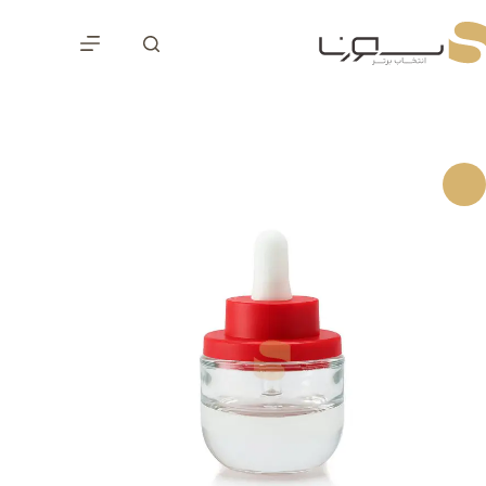
رش
ه
حتوا