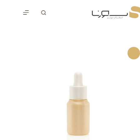
رش
ه
حتوا