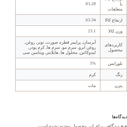
83.28
با
متعلقات
63.34
ارتفاع کالا
23.1
وزن کالا
آبرسان, پرایمر قطره صورت, تونر, روغن,
کاربردهای
روغن ابرو, سرم مو, سرم ها, کرم پودر,
محصول
لیدوکائین, محلول ها, هایلایتر, ویتامین سی
5%
تلورانس
رنگ
کرم
پترن
مات
دیدگاه‌ها
هیچ دیدگاهی برای این محصول نوشته نشده است.