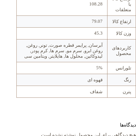
108.28
با
متعلقات
79.07
ارتفاع کالا
45.3
وزن کالا
آبرسان, پرایمر قطره صورت, تونر, روغن,
کاربردهای
روغن ابرو, سرم مو, سرم ها, کرم پودر,
محصول
لیدوکائین, محلول ها, هایلایتر, ویتامین سی
5%
تلورانس
رنگ
قهوه ای
پترن
شفاف
دیدگاه‌ها
هیچ دیدگاهی برای این محصول نوشته نشده است.