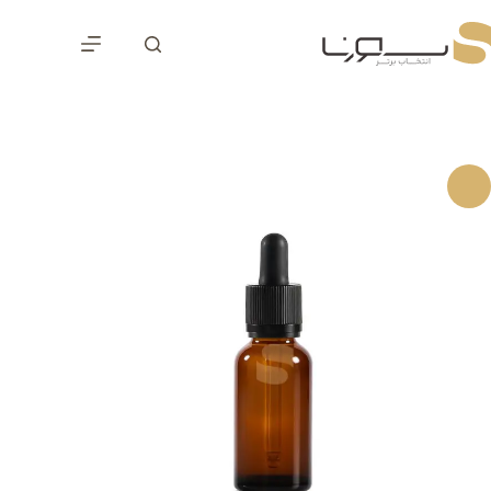
رش
ه
حتوا