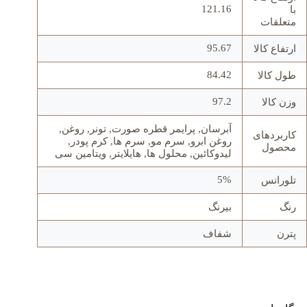
121.16
با
متعلقات
95.67
ارتفاع کالا
84.42
طول کالا
97.2
وزن کالا
آبرسان, پرایمر قطره صورت, تونر, روغن,
کاربردهای
روغن ابرو, سرم مو, سرم ها, کرم پودر,
محصول
لیدوکائین, محلول ها, هایلایتر, ویتامین سی
5%
تلورانس
رنگ
بیرنگ
پترن
شفاف