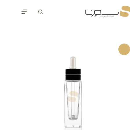
رش
ه
حتوا