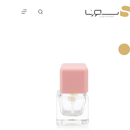
رش
ه
حتوا