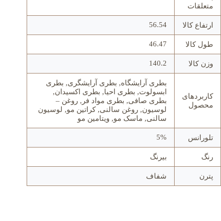
متعلقات
56.54
ارتفاع کالا
46.47
طول کالا
140.2
وزن کالا
بطری آرایشگاه, بطری آرایشگری, بطری
ابسولوت, بطری احیا, بطری اکسیدان,
کاربردهای
بطری صافی, بطری مواد فر, روغن –
محصول
لوسیون, روغن سالنی, کراتین مو, لوسیون
سالنی, ماسک مو, ویتامین مو
5%
تلورانس
رنگ
بیرنگ
پترن
شفاف