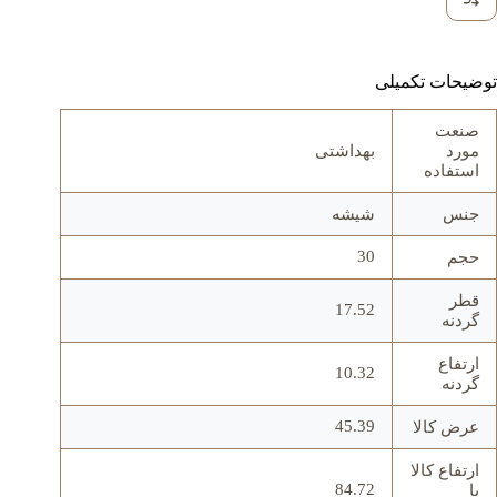
توضیحات تکمیلی
صنعت
مورد
بهداشتی
استفاده
جنس
شيشه
30
حجم
قطر
17.52
گردنه
ارتفاع
10.32
گردنه
45.39
عرض کالا
ارتفاع کالا
84.72
با