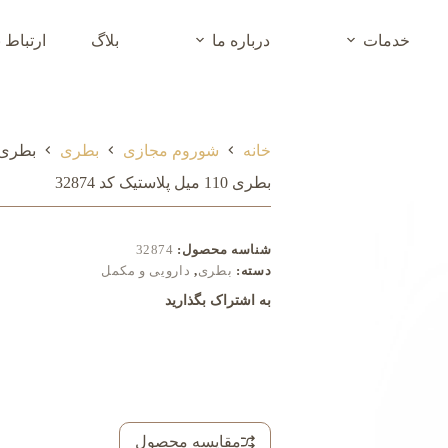
خدمات
درباره ما
بلاگ
ارتباط ب
خانه
شوروم مجازی
بطری
بطری 110 میل پلاستیک کد 4
بطری 110 میل پلاستیک کد 32874
شناسه محصول:
32874
دسته:
بطری
,
دارویی و مکمل
به اشتراک بگذارید
مقایسه محصول