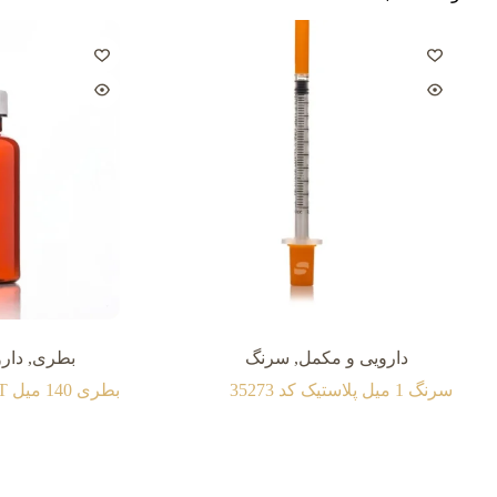
دارویی و مکمل
,
سرنگ
بطری
,
دار
سرنگ 1 میل پلاستیک کد 35273
بطری 140 میل PET کد 23894