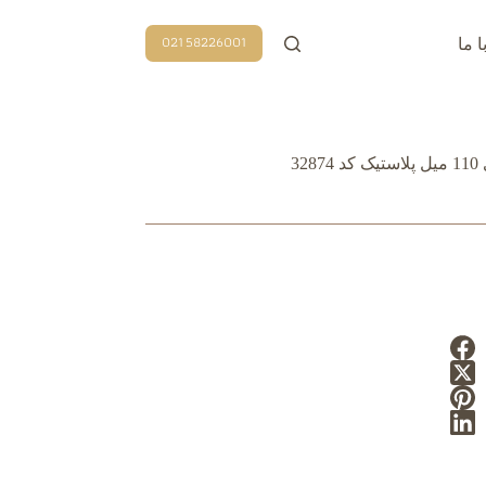
58226001 021
ا ما
3287