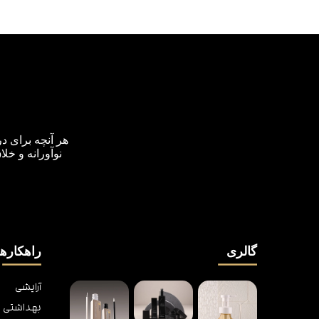
هر آنچه برای د
نوآورانه و خل
گالری
راهکارها
آرایشی
بهداشتی