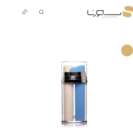
رش
ه
حتوا