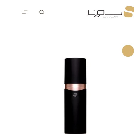
رش
ه
حتوا