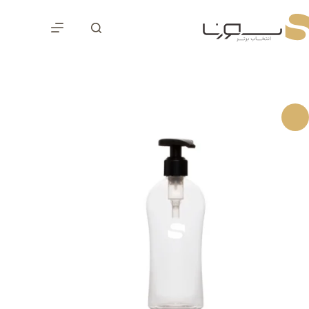
رش
ه
حتوا