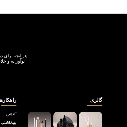
هر آنچه برای د
نوآورانه و خل
گالری
راهکارها
آرایشی
بهداشتی