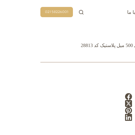
58226001 021
ا ما
2881