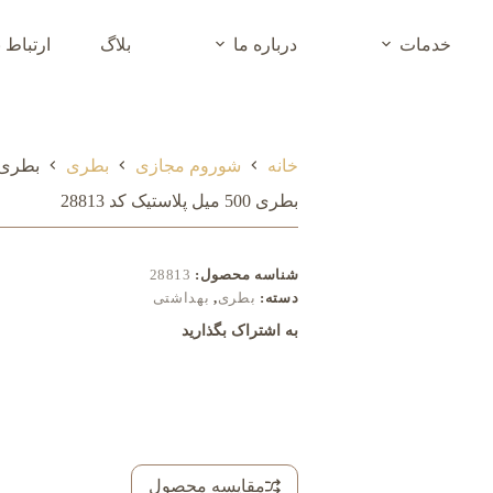
خدمات
درباره ما
بلاگ
ارتباط ب
خانه
شوروم مجازی
بطری
بطری 500 میل پلاستیک کد 3
بطری 500 میل پلاستیک کد 28813
شناسه محصول:
28813
دسته:
بطری
,
بهداشتی
به اشتراک بگذارید
مقایسه محصول