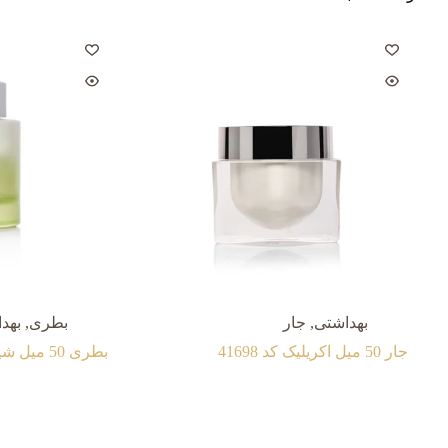
بهداشتی
,
جار
بطری
,
بهد
جار 50 میل اکريليک کد 41698
بطری 50 میل شيشه کد 41116