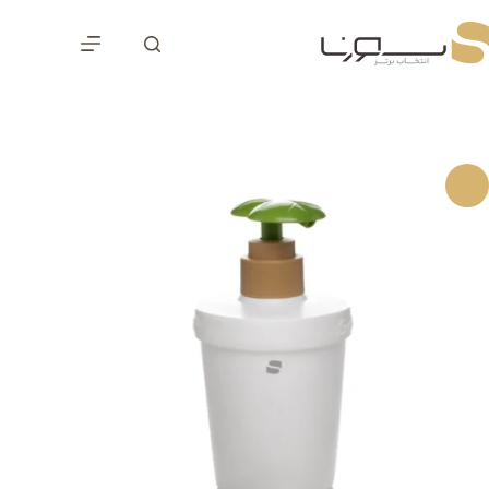
رش
ه
حتوا