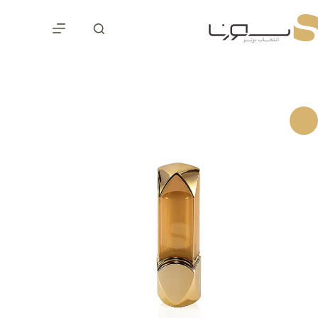
رش
ه
حتوا