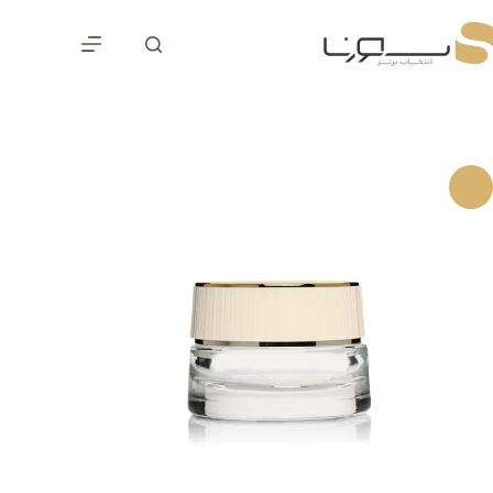
رش
ه
حتوا