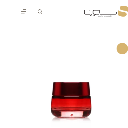
رش
ه
حتوا