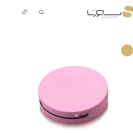
رش
ه
حتوا