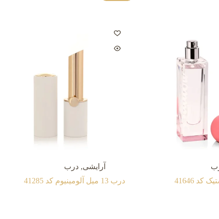
ب
آرایشی
,
درب
درب 13 میل آلومينيوم کد 41285