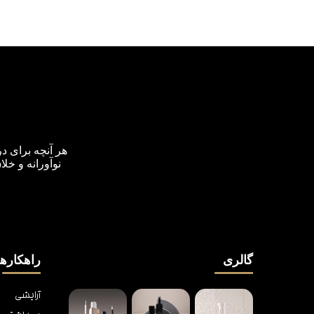
هر آنچه برای د
نوآورانه و خل
گالری
راهکارها
آرایشی