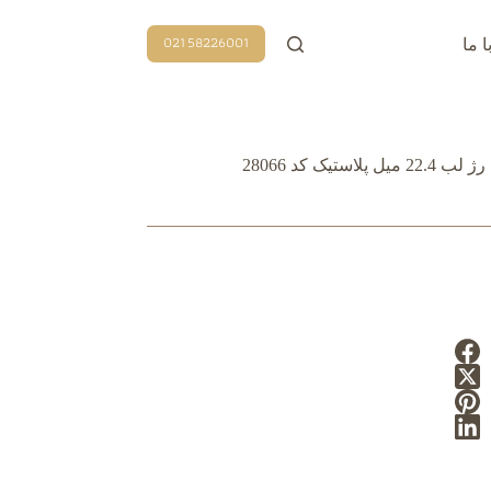
58226001 021
ا ما
2 میل پلاستیک کد 28066