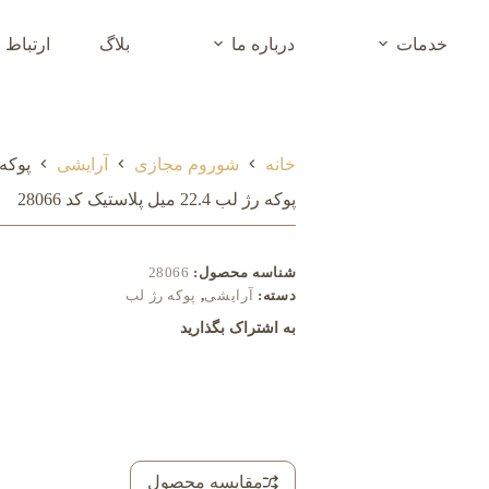
خدمات
درباره ما
بلاگ
ارتباط ب
خانه
شوروم مجازی
آرایشی
پوکه رژ لب 2.4
پوکه رژ لب 22.4 میل پلاستیک کد 28066
شناسه محصول:
28066
دسته:
آرایشی
,
پوکه رژ لب
به اشتراک بگذارید
مقایسه محصول