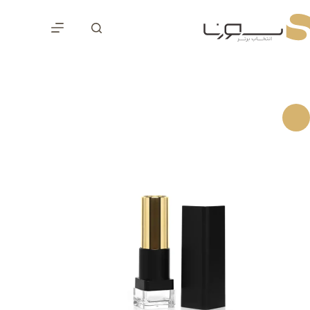
رش
ه
حتوا