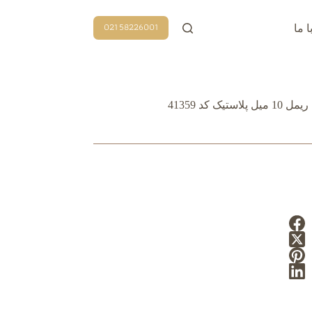
58226001 021
ا ما
یل پلاستیک کد 41359