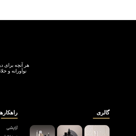
هر آنچه برای د
نوآورانه و خل
گالری
راهکارها
آرایشی