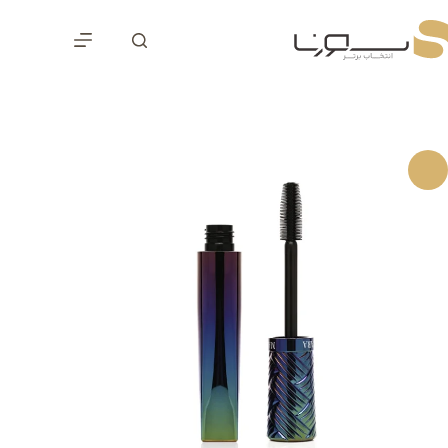
رش
ه
حتوا