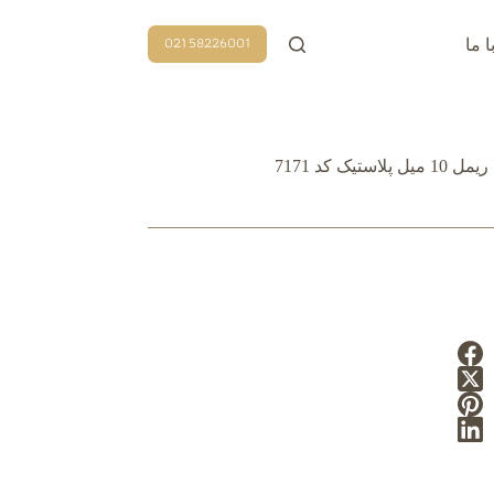
58226001 021
ا ما
میل پلاستیک کد 7171