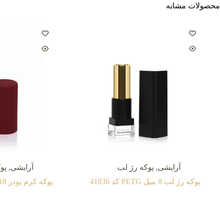
محصولات مشابه
آرایشی
,
پوکه رژ لب
آرایشی
,
پو
پوکه رژ لب 8 میل PETG کد 41836
پوکه کرم پودر 18 میل پلاستیک کد 41716