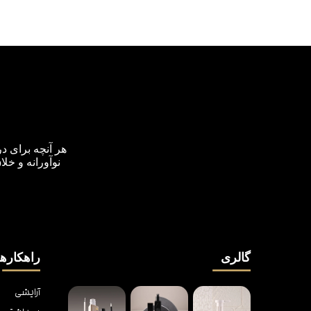
هر آنچه برای د
نوآورانه و خل
گالری
راهکارها
آرایشی