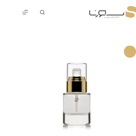
رش
ه
حتوا