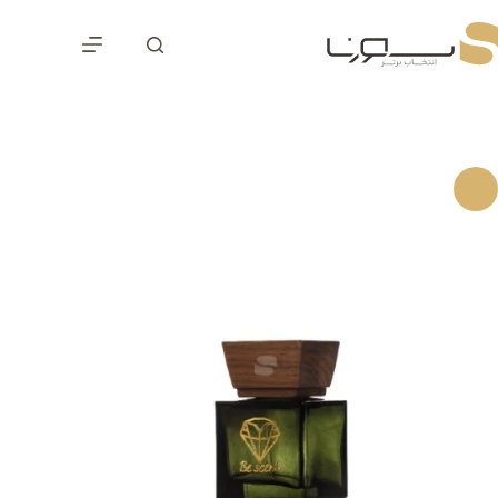
رش
ه
حتوا