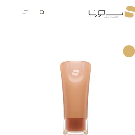
رش
ه
حتوا