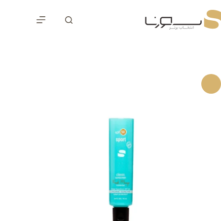
رش
ه
حتوا