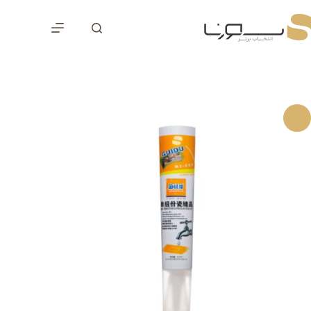
رش
ه
حتوا