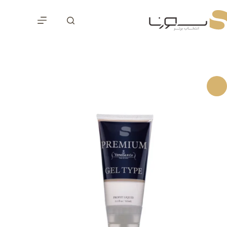
رش
ه
حتوا