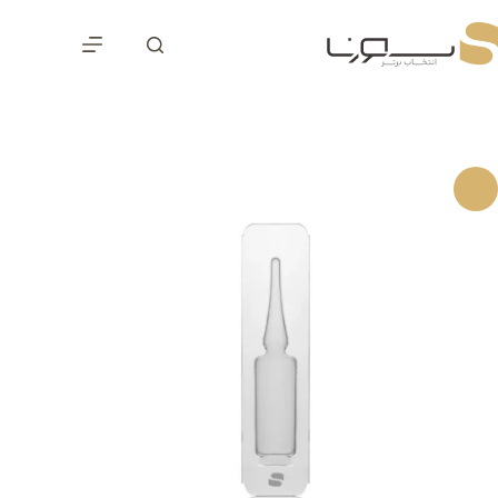
رش
ه
حتوا