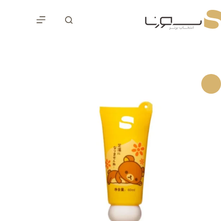
رش
ه
حتوا