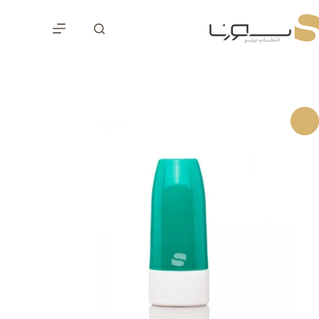
رش
ه
حتوا